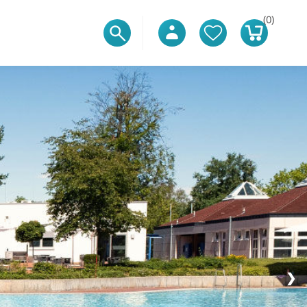
(0)
❯