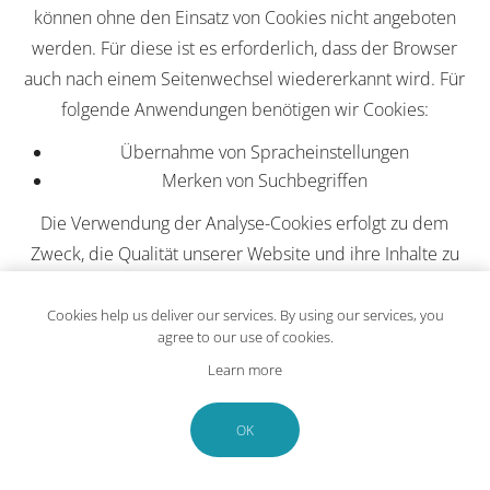
können ohne den Einsatz von Cookies nicht angeboten
werden. Für diese ist es erforderlich, dass der Browser
auch nach einem Seitenwechsel wiedererkannt wird. Für
folgende Anwendungen benötigen wir Cookies:
Übernahme von Spracheinstellungen
Merken von Suchbegriffen
Die Verwendung der Analyse-Cookies erfolgt zu dem
Zweck, die Qualität unserer Website und ihre Inhalte zu
verbessern. Durch die Analyse-Cookies erfahren wir, wie
die Website genutzt wird und können so unser Angebot
Cookies help us deliver our services. By using our services, you
agree to our use of cookies.
stetig optimieren.
Learn more
2.4 Dauer der Speicherung, Widerspruchs- und
Beseitigungsmöglichkeit
OK
Cookies werden auf Ihrem Rechner gespeichert und von