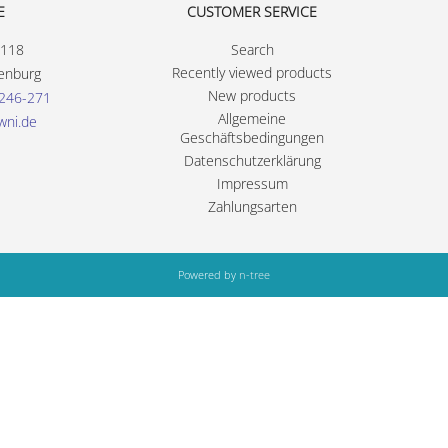
E
CUSTOMER SERVICE
 118
Search
Recently viewed products
enburg
New products
246-271
Allgemeine
wni.de
Geschäftsbedingungen
Datenschutzerklärung
Impressum
Zahlungsarten
Powered by
n-tree