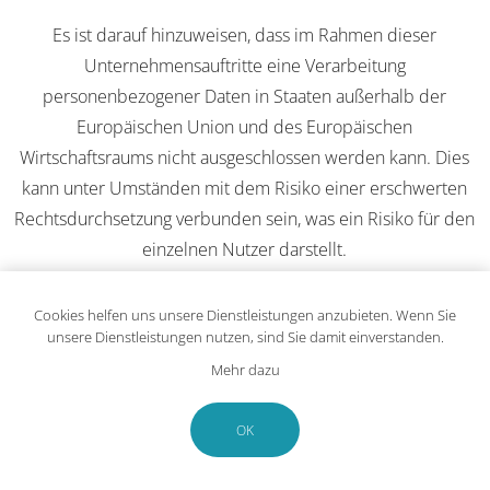
Es ist darauf hinzuweisen, dass im Rahmen dieser
Unternehmensauftritte eine Verarbeitung
personenbezogener Daten in Staaten außerhalb der
Europäischen Union und des Europäischen
Wirtschaftsraums nicht ausgeschlossen werden kann. Dies
kann unter Umständen mit dem Risiko einer erschwerten
Rechtsdurchsetzung verbunden sein, was ein Risiko für den
einzelnen Nutzer darstellt.
Bei Ihrem Besuch unserer Unternehmensseiten
Cookies helfen uns unsere Dienstleistungen anzubieten. Wenn Sie
verarbeiten die jeweiligen Social-Media-Plattformen
unsere Dienstleistungen nutzen, sind Sie damit einverstanden.
Datenpunkte Ihres Besuchs in eigener – und nicht der von
Mehr dazu
der SWNI obliegenden – Verantwortung. Darüber hinaus
verarbeiten die Social-Media-Plattformen
OK
personenbezogene Daten wie in deren jeweiligen
Datenrichtlinien beschrieben.