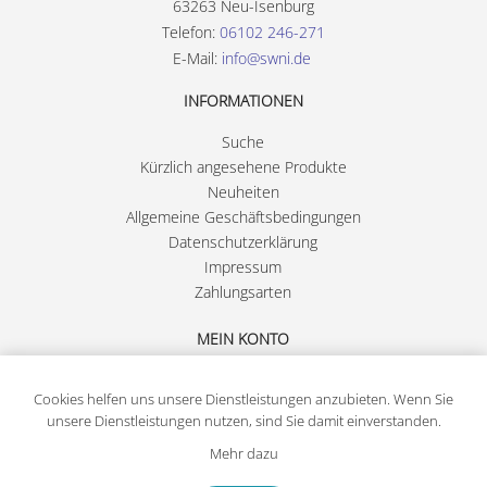
63263 Neu-Isenburg
Telefon:
06102 246-271
E-Mail:
info@swni.de
INFORMATIONEN
Suche
Kürzlich angesehene Produkte
Neuheiten
Allgemeine Geschäftsbedingungen
Datenschutzerklärung
Impressum
Zahlungsarten
MEIN KONTO
Registrierung
Cookies helfen uns unsere Dienstleistungen anzubieten. Wenn Sie
Anmelden
unsere Dienstleistungen nutzen, sind Sie damit einverstanden.
Mehr dazu
Copyright © 2026 Stadtwerke Neu-Isenburg GmbH. Alle Rechte vorbehalten.