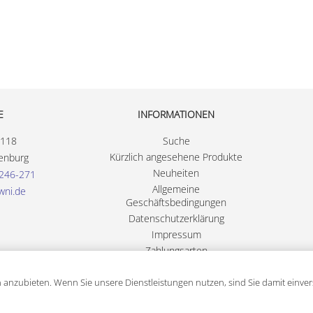
E
INFORMATIONEN
 118
Suche
Kürzlich angesehene Produkte
enburg
Neuheiten
246-271
Allgemeine
wni.de
Geschäftsbedingungen
Datenschutzerklärung
Impressum
Zahlungsarten
 anzubieten. Wenn Sie unsere Dienstleistungen nutzen, sind Sie damit einve
Powered by
n-tree