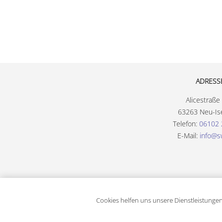
ADRESS
Alicestraße
63263 Neu-Is
Telefon:
06102 
E-Mail:
info@s
Cookies helfen uns unsere Dienstleistungen
Copyright © 2026 Stadtwerke Neu-Isenburg GmbH. Alle Rechte vorbehalten.